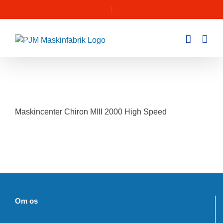
Skip
.
|
.
to
content
Maskincenter Chiron MIll 2000 High Speed
Om os